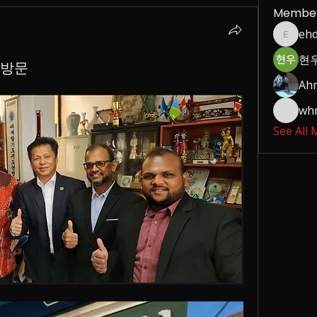
Membe
eh
ehdwls
현우
부방문
Ahm
wh
See All